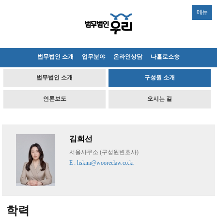
메뉴
법무법인 소개
업무분야
온라인상담
나홀로소송
법무법인 소개
구성원 소개
언론보도
오시는 길
김희선
서울사무소 (구성원변호사)
E : hskim@wooreelaw.co.kr
학력