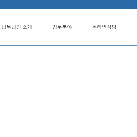
법무법인 소개
업무분야
온라인상담
개업무분야온라
객센터