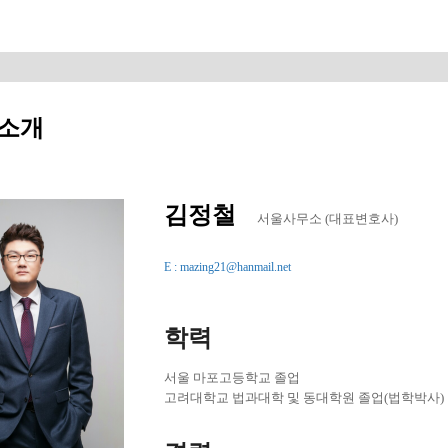
소개
김정철
서울사무소 (대표변호사)
E : mazing21@hanmail.net
학력
서울 마포고등학교 졸업
고려대학교 법과대학 및 동대학원 졸업(법학박사)