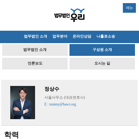
메뉴
법무법인 소개
업무분야
온라인상담
나홀로소송
법무법인 소개
구성원 소개
언론보도
오시는 길
정상수
서울사무소 (대표변호사)
E : tommy@bawi.org
학력