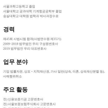
서울과학고등학교 졸업
서울대학교 공과대학 기계항공공학부 졸업
숭실대학교 대학원 법학과 박사과정수료
경력
제45회 사법시험 합격(사법연수원 제35기)
2009~2018 법무법인 우리 구성원변호사
2019 법무법인 우리 대표변호사
업무 분야
기업 법률자문, 상표‧지적재산권, 가사 일반(상속, 이혼, 상속재산분할 등),
사해행위취소
주요 활동
전) 신용보증기금 고문변호사
전) 서울보증보험주식회사 고문변호사