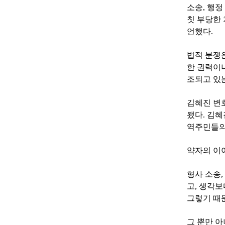
소송, 행정
칫 부당한 
언했다.
법적 분쟁은
한 권력이나
조되고 있
김혜진 변
됐다. 김
역주민들의
약자의 이
형사 소송,
고, 생각보
그렇기 때
그 뿐만 