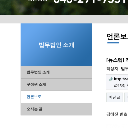
언론보
법무법인 소개
[뉴스렙]
작성자
법
법무법인 소개
http://
구성원 소개
4215회
언론보도
이전글
오시는 길
김혜진 변호사