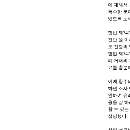
에 대해서
특수한 분
있도록 노력
형법 제34
천만 원 
도 전항의 
형법 제34
폐 거래의 
료를 충분히
이에 청주
하면 조사
인하여 유죄
응을 잘 하
할 수 있는
설명했다.