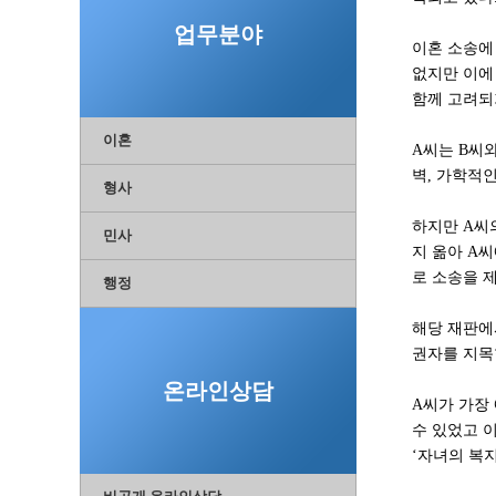
업무분야
이혼 소송에
없지만 이에
함께 고려되
이혼
A씨는 B씨
벽, 가학적
형사
하지만 A씨
민사
지 옮아 A
로 소송을 
행정
해당 재판에
권자를 지목
온라인상담
A씨가 가장
수 있었고 
‘자녀의 복