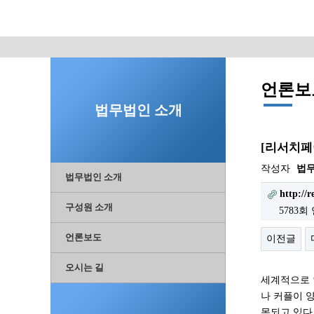
언론보
법무법인 소개
[리서치페
작성자
법
법무법인 소개
http://
구성원 소개
5783회
언론보도
이전글
오시는 길
세계적으로 
나 커플이 
목되고 있다