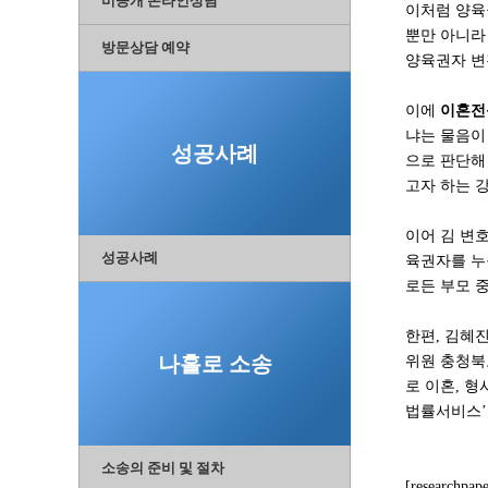
비공개 온라인상담
이처럼 양육
뿐만 아니라
방문상담 예약
양육권자 변
이에
이혼전
냐는 물음이
성공사례
으로 판단해
고자 하는 
이어 김 변
성공사례
육권자를 누
로든 부모 
한편, 김혜
나홀로 소송
위원 충청북
로 이혼, 
법률서비스’
소송의 준비 및 절차
[researc