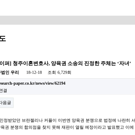
도
이퍼] 청주이혼변호사, 양육권 소송의 진정한 주체는 ‘자녀’
무법인 우리
18-12-18
조회
6,729회
research-paper.co.kr/news/view/62194
 연결
다음글
인정받았던 브란젤리나 커플이 이번엔 양육권 분쟁으로 법정에 나란히 서게 
양육권 분쟁의 합의점을 찾지 못해 재판이 열릴 예정이라고 발표했고 이에 
.