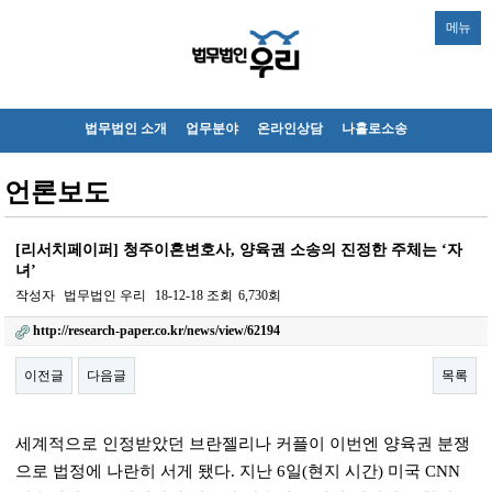
메뉴
법무법인 소개
업무분야
온라인상담
나홀로소송
언론보도
[리서치페이퍼] 청주이혼변호사, 양육권 소송의 진정한 주체는 ‘자
녀’
작성자
법무법인 우리
18-12-18
조회
6,730회
http://research-paper.co.kr/news/view/62194
이전글
다음글
목록
본문
세계적으로 인정받았던 브란젤리나 커플이 이번엔 양육권 분쟁
으로 법정에 나란히 서게 됐다. 지난 6일(현지 시간) 미국 CNN