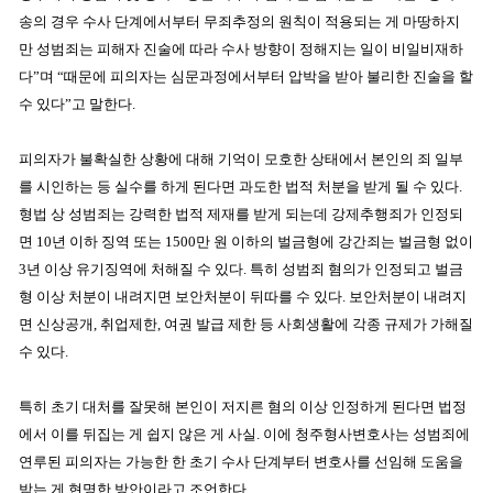
송의 경우 수사 단계에서부터 무죄추정의 원칙이 적용되는 게 마땅하지
만 성범죄는 피해자 진술에 따라 수사 방향이 정해지는 일이 비일비재하
다”며 “때문에 피의자는 심문과정에서부터 압박을 받아 불리한 진술을 할
수 있다”고 말한다.
피의자가 불확실한 상황에 대해 기억이 모호한 상태에서 본인의 죄 일부
를 시인하는 등 실수를 하게 된다면 과도한 법적 처분을 받게 될 수 있다.
형법 상 성범죄는 강력한 법적 제재를 받게 되는데 강제추행죄가 인정되
면 10년 이하 징역 또는 1500만 원 이하의 벌금형에 강간죄는 벌금형 없이
3년 이상 유기징역에 처해질 수 있다. 특히 성범죄 혐의가 인정되고 벌금
형 이상 처분이 내려지면 보안처분이 뒤따를 수 있다. 보안처분이 내려지
면 신상공개, 취업제한, 여권 발급 제한 등 사회생활에 각종 규제가 가해질
수 있다.
특히 초기 대처를 잘못해 본인이 저지른 혐의 이상 인정하게 된다면 법정
에서 이를 뒤집는 게 쉽지 않은 게 사실. 이에 청주형사변호사는 성범죄에
연루된 피의자는 가능한 한 초기 수사 단계부터 변호사를 선임해 도움을
받는 게 현명한 방안이라고 조언한다.