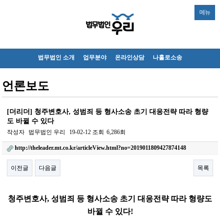
메뉴
법무법인 소개
업무분야
온라인상담
나홀로소송
언론보도
[더리더] 청주변호사, 성범죄 등 형사소송 초기 대응전략 따라 형량
도 바뀔 수 있다
작성자
법무법인 우리
19-02-12
조회
6,286회
http://theleader.mt.co.kr/articleView.html?no=2019011809427874148
이전글
다음글
목록
본문
청주변호사, 성범죄 등 형사소송 초기 대응전략 따라 형량도
바뀔 수 있다!