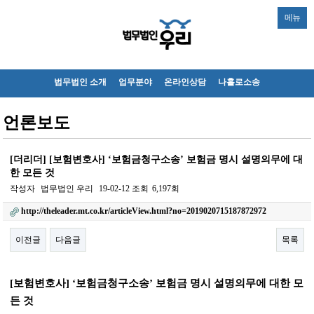
메뉴
법무법인 소개
업무분야
온라인상담
나홀로소송
언론보도
[더리더] [보험변호사] ‘보험금청구소송’ 보험금 명시 설명의무에 대
한 모든 것
작성자
법무법인 우리
19-02-12
조회
6,197회
http://theleader.mt.co.kr/articleView.html?no=2019020715187872972
이전글
다음글
목록
본문
[보험변호사] ‘보험금청구소송’ 보험금 명시 설명의무에 대한 모
든 것