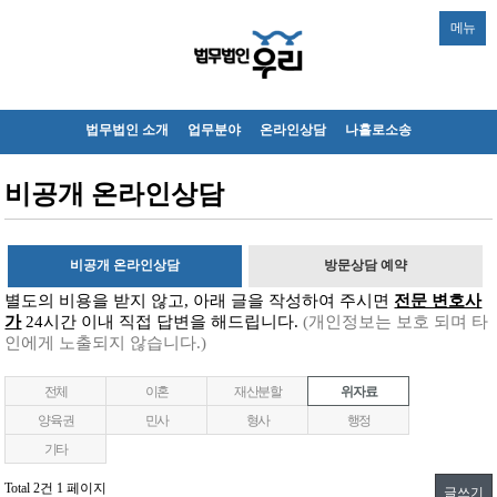
메뉴
법무법인 소개
업무분야
온라인상담
나홀로소송
비공개 온라인상담
비공개 온라인상담
방문상담 예약
별도의 비용을 받지 않고, 아래 글을 작성하여 주시면
전문 변호사
가
24시간 이내 직접 답변을 해드립니다.
(개인정보는 보호 되며 타
인에게 노출되지 않습니다.)
전체
이혼
재산분할
위자료
양육권
민사
형사
행정
기타
Total 2건
1 페이지
글쓰기