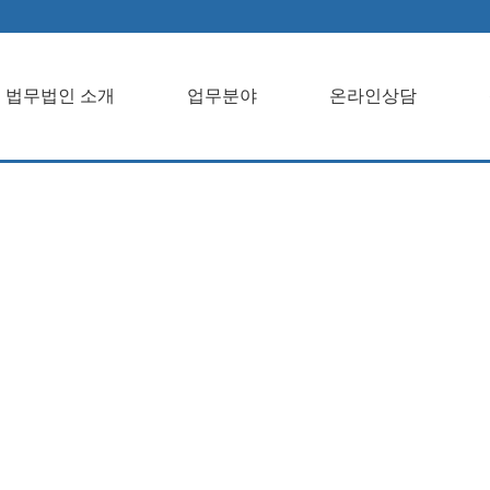
법무법인 소개
업무분야
온라인상담
개업무분야온라
객센터