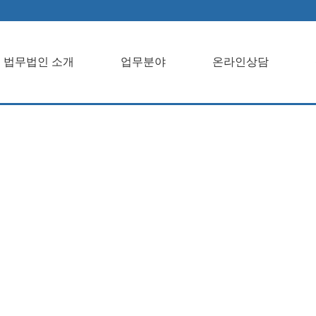
법무법인 소개
업무분야
온라인상담
개업무분야온라
객센터