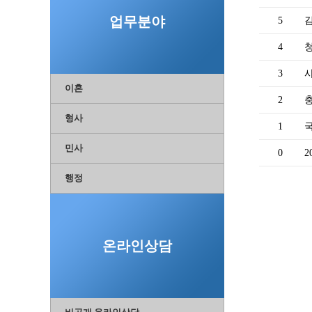
업무분야
5
4
3
사
이혼
2
형사
1
민사
0
2
행정
온라인상담