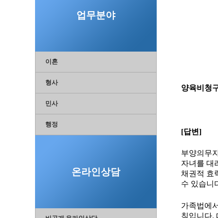
업무분야
이혼
형사
양육비청구
민사
행정
[
답변
]
부양의무자
자녀를 대
온라인상담
채권적 효
수 있습니
가족법에
칙입니다
.