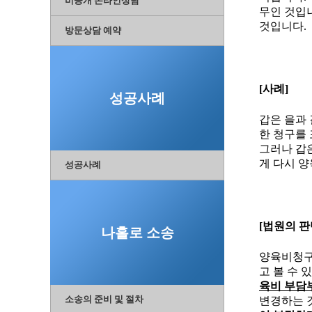
비공개 온라인상담
무인 것입
것입니다
.
방문상담 예약
[
사례
]
성공사례
갑은 을과
한 청구를
그러나 갑
게 다시 
성공사례
[
법원의 판
나홀로 소송
양육비청구
고 볼 수 
육비 부담
소송의 준비 및 절차
변경하는 