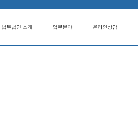
법무법인 소개
업무분야
온라인상담
개업무분야온라
객센터